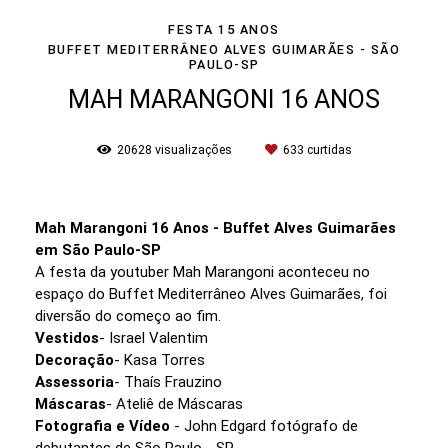
FESTA 15 ANOS
BUFFET MEDITERRÂNEO ALVES GUIMARÃES - SÃO
PAULO-SP
MAH MARANGONI 16 ANOS
20628
visualizações
633
curtidas
Mah Marangoni 16 Anos - Buffet Alves Guimarães
em São Paulo-SP
A festa da youtuber Mah Marangoni aconteceu no
espaço do Buffet Mediterrâneo Alves Guimarães, foi
diversão do começo ao fim.
Vestidos
- Israel Valentim
Decoração
- Kasa Torres
Assessoria
- Thaís Frauzino
Máscaras
- Ateliê de Máscaras
Fotografia e Vídeo
- John Edgard fotógrafo de
debutantes de São Paulo - SP