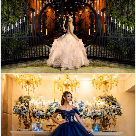
2506
53