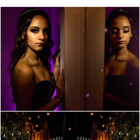
2411
103