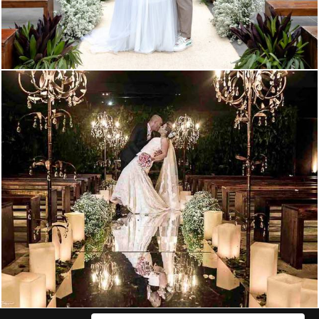
1925
76