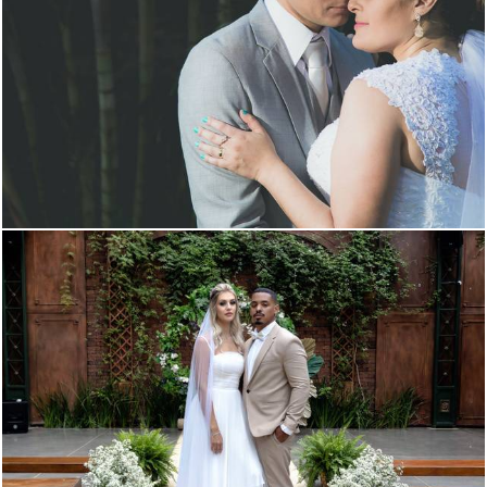
2093
113
1220
3