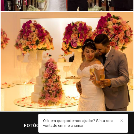
5842
353
Olá, em que podemos ajudar? Sinta-se a
✕
FOTÓGRAFO JOHN EDGARD
/
CONTATO
vontade em me chamar