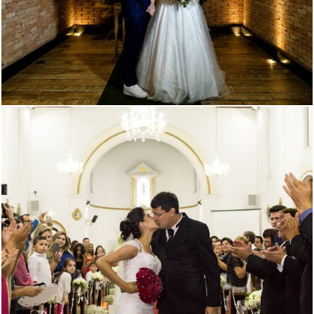
1623
78
1983
132