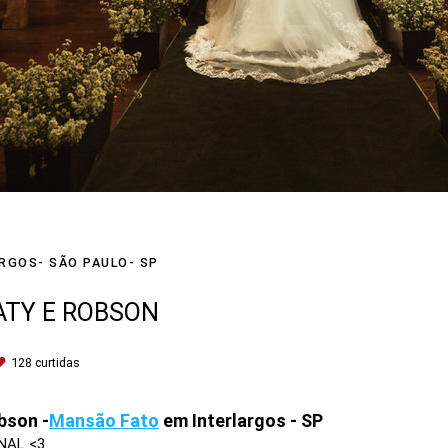
RGOS- SÃO PAULO- SP
TY E ROBSON
128
curtidas
bson -
Mansão Fato
em Interlargos - SP
NAL <3