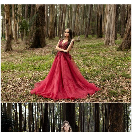
9951
106