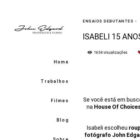
ENSAIOS DEBUTANTES
ISABELI 15 ANO
1654
visualizações
Home
Trabalhos
Se você está em busc
Filmes
na
House Of Choice
Blog
Isabeli escolheu
roup
fotógrafo John Edgar
Sobre