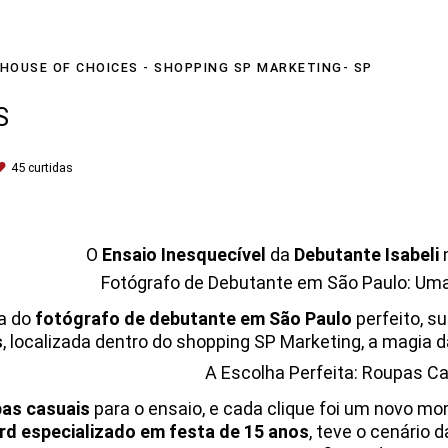
HOUSE OF CHOICES - SHOPPING SP MARKETING- SP
S
45
curtidas
O
Ensaio Inesquecível
da
Debutante Isabeli
n
Fotógrafo de Debutante em São Paulo: Uma
a do
fotógrafo de debutante em São Paulo
perfeito, s
s
, localizada dentro do shopping SP Marketing, a magia 
A Escolha Perfeita: Roupas C
as casuais
para o ensaio, e cada clique foi um novo mo
d especializado em festa de 15 anos
, teve o cenário 