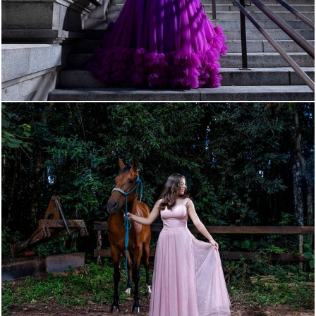
2099
46
642
6