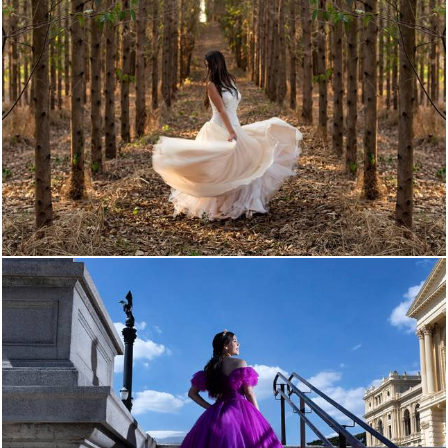
7641
205