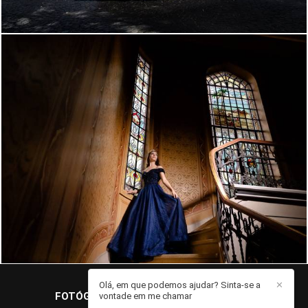
3625
47
Olá, em que podemos ajudar? Sinta-se a
✕
FOTÓGRAFO JOHN EDGARD
/
CONTATO
vontade em me chamar