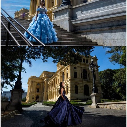
894
0
292
0