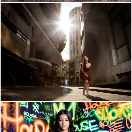
3097
129