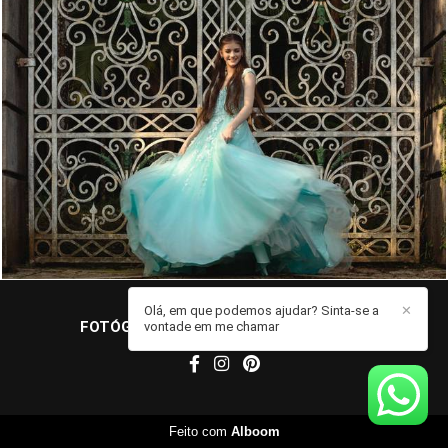
4636
93
Olá, em que podemos ajudar? Sinta-se a
✕
FOTÓGRAFO JOHN EDGARD
/
CONTATO
vontade em me chamar
Feito com
Alboom