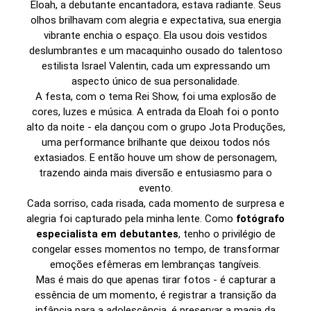
Eloah, a debutante encantadora, estava radiante. Seus
olhos brilhavam com alegria e expectativa, sua energia
vibrante enchia o espaço. Ela usou dois vestidos
deslumbrantes e um macaquinho ousado do talentoso
estilista Israel Valentin, cada um expressando um
aspecto único de sua personalidade.
A festa, com o tema Rei Show, foi uma explosão de
cores, luzes e música. A entrada da Eloah foi o ponto
alto da noite - ela dançou com o grupo Jota Produções,
uma performance brilhante que deixou todos nós
extasiados. E então houve um show de personagem,
trazendo ainda mais diversão e entusiasmo para o
evento.
Cada sorriso, cada risada, cada momento de surpresa e
alegria foi capturado pela minha lente. Como
fotógrafo
especialista em debutantes
, tenho o privilégio de
congelar esses momentos no tempo, de transformar
emoções efêmeras em lembranças tangíveis.
Mas é mais do que apenas tirar fotos - é capturar a
essência de um momento, é registrar a transição da
infância para a adolescência, é preservar a magia da