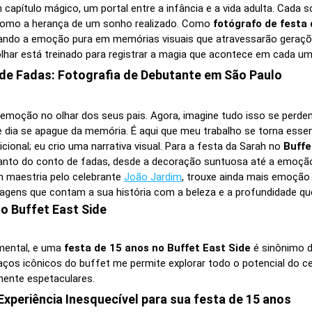
 capítulo mágico, um portal entre a infância e a vida adulta. Cada
omo a herança de um sonho realizado. Como
fotógrafo de festa
mando a emoção pura em memórias visuais que atravessarão geraçõe
lhar está treinado para registrar a magia que acontece em cada um
de Fadas: Fotografia de Debutante em São Paulo
 a emoção no olhar dos seus pais. Agora, imagine tudo isso se pe
e dia se apague da memória. É aqui que meu trabalho se torna es
icional; eu crio uma narrativa visual. Para a festa da Sarah no
Buffe
canto do conto de fadas, desde a decoração suntuosa até a emoção
m maestria pelo celebrante
João Jardim
, trouxe ainda mais emoção
agens que contam a sua história com a beleza e a profundidade qu
o Buffet East Side
amental, e uma
festa de 15 anos no Buffet East Side
é sinônimo d
ços icônicos do buffet me permite explorar todo o potencial do ce
ente espetaculares.
xperiência Inesquecível para sua festa de 15 anos