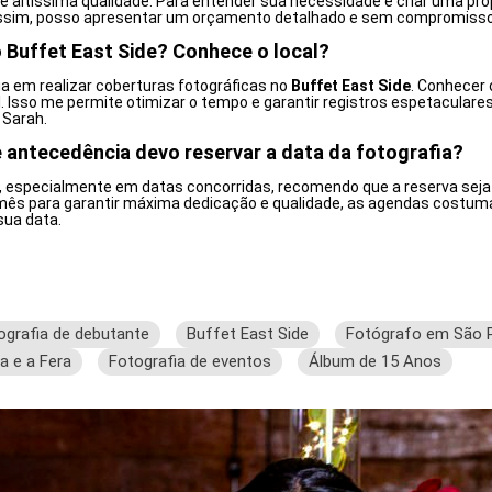
 de altíssima qualidade. Para entender sua necessidade e criar uma pr
sim, posso apresentar um orçamento detalhado e sem compromisso
 Buffet East Side? Conhece o local?
a em realizar coberturas fotográficas no
Buffet East Side
. Conhecer 
al. Isso me permite otimizar o tempo e garantir registros espetacular
 Sarah.
antecedência devo reservar a data da fotografia?
de, especialmente em datas concorridas, recomendo que a reserva se
 mês para garantir máxima dedicação e qualidade, as agendas costum
sua data.
ografia de debutante
Buffet East Side
Fotógrafo em São 
a e a Fera
Fotografia de eventos
Álbum de 15 Anos