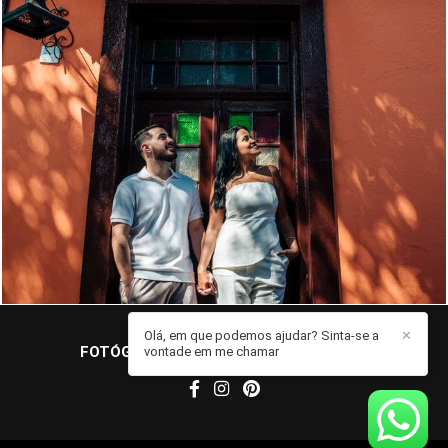
876
26
Olá, em que podemos ajudar? Sinta-se a
✕
FOTÓGRAFO JOHN EDGARD
/
CONTATO
vontade em me chamar