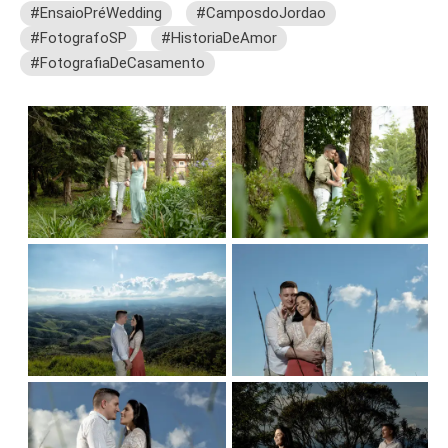
#EnsaioPréWedding
#CamposdoJordao
#FotografoSP
#HistoriaDeAmor
#FotografiaDeCasamento