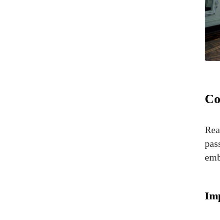
Co
Rea
pas
emb
Im