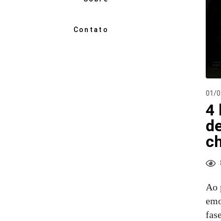
Contato
01/0
4 
de
c
Ao 
emo
fas