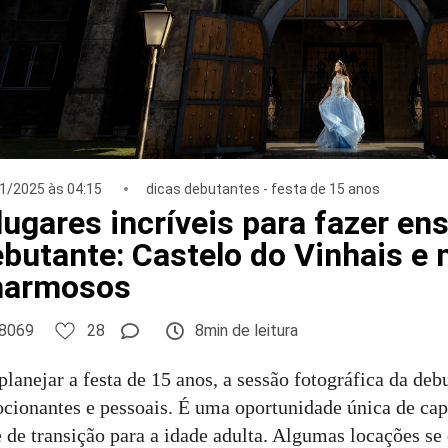
1/2025 às 04:15
dicas debutantes - festa de 15 anos
lugares incríveis para fazer en
butante: Castelo do Vinhais e 
harmosos
8069
28
8min de leitura
planejar a festa de 15 anos, a sessão fotográfica da d
cionantes e pessoais. É uma oportunidade única de ca
e de transição para a idade adulta. Algumas locações s