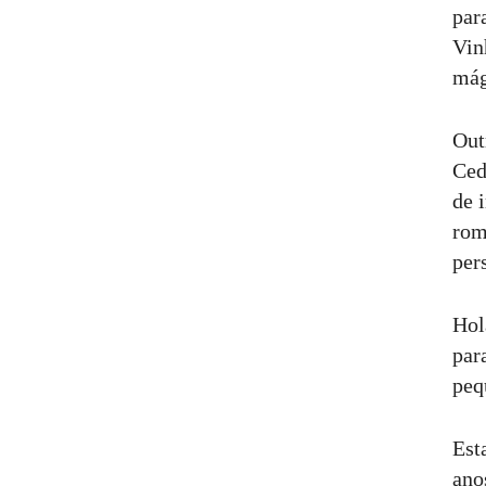
par
Vin
mág
Out
Ced
de 
rom
per
Hol
par
peq
Est
ano