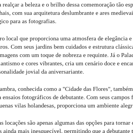
a realçar a beleza e o brilho dessa comemoração tão espe
hais, com sua arquitetura deslumbrante e ares medieva
ico para as fotografias.
ro local que proporciona uma atmosfera de elegância e 
ros. Com seus jardins bem cuidados e estrutura clássic
imagens com um toque de nobreza e requinte. Já o Palac
antismo e cores vibrantes, cria um cenário doce e encant
sonalidade jovial da aniversariante.
ambra, conhecida como a "Cidade das Flores", também 
a ensaios fotográficos de debutante. Com seus campos fl
uenas vilas holandesas, proporciona um ambiente alegre 
as locações são apenas algumas das opções para tornar o
s ainda mais inesquecível, permitindo que a debutante 