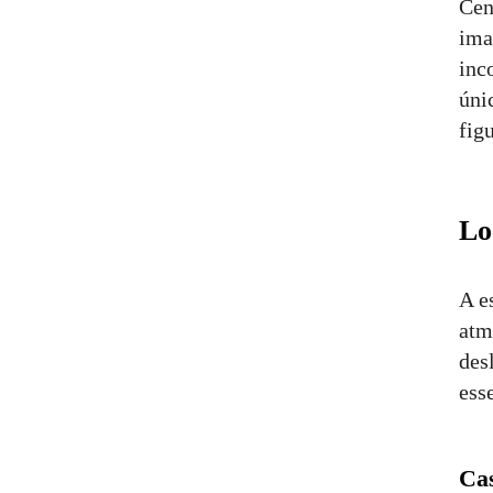
Cen
ima
inc
úni
fig
Lo
A e
atm
des
ess
Cas