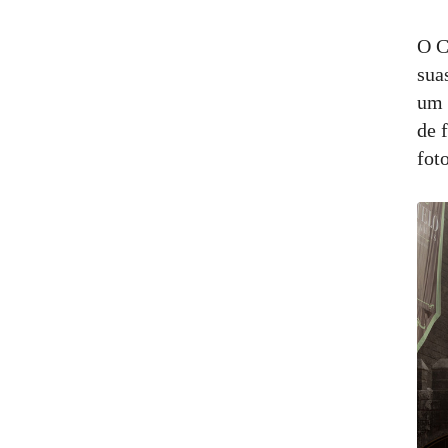
O C
sua
um 
de 
fot