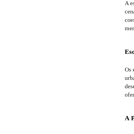
A e
cen
coe
mem
Esc
Os 
urb
des
ofe
A 