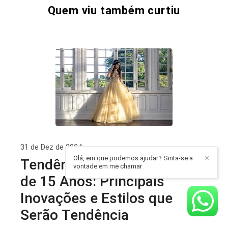
Quem viu também curtiu
31 de Dez de 2024
Olá, em que podemos ajudar? Sinta-se a
✕
Tendências 2024 para Festa
vontade em me chamar
de 15 Anos: Principais
Inovações e Estilos que
Serão Tendência