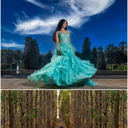
2042
34