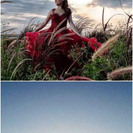
1337
42