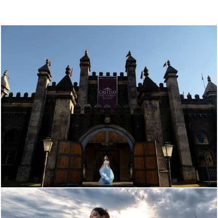
2300
101