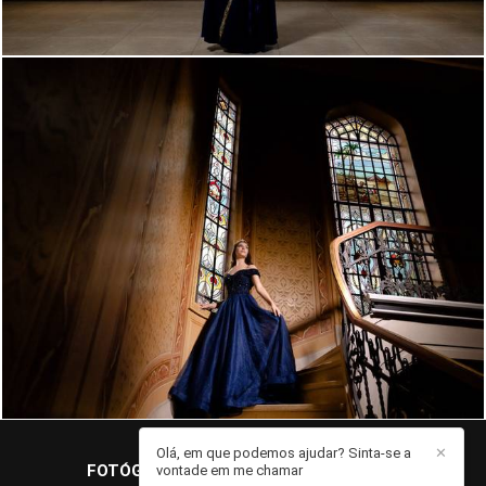
3626
47
Olá, em que podemos ajudar? Sinta-se a
✕
FOTÓGRAFO JOHN EDGARD
/
CONTATO
vontade em me chamar