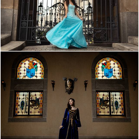
3571
51
1290
47