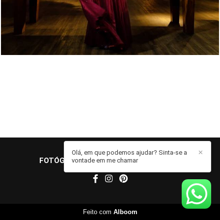
Olá, em que podemos ajudar? Sinta-se a
✕
FOTÓGRAFO JOHN EDGARD
/
CONTATO
vontade em me chamar
Feito com
Alboom