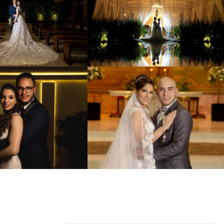
1440
41
1301
2
2368
54
2600
79