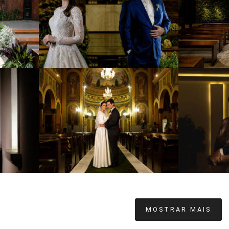
1301
25
8
2767
159
MOSTRAR MAIS