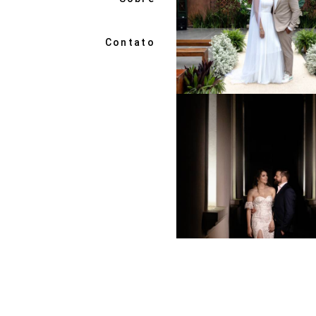
Contato
1220
3
1393
3