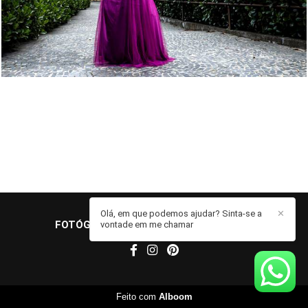
Olá, em que podemos ajudar? Sinta-se a
✕
FOTÓGRAFO JOHN EDGARD
/
CONTATO
vontade em me chamar
Feito com
Alboom