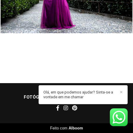
Olá, em que podemos ajudar? Sinta-se a
✕
FOTÓGRAFO JOHN EDGARD
/
CONTATO
vontade em me chamar
Feito com
Alboom