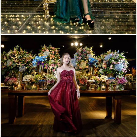
2271
48