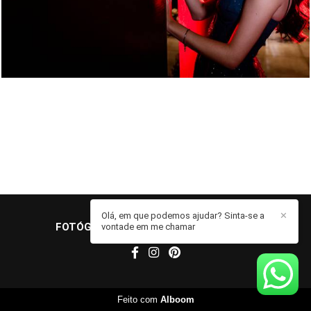
Olá, em que podemos ajudar? Sinta-se a
✕
FOTÓGRAFO JOHN EDGARD
/
CONTATO
vontade em me chamar
Feito com
Alboom