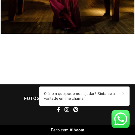
Olá, em que podemos ajudar? Sinta-se a
✕
FOTÓGRAFO JOHN EDGARD
/
CONTATO
vontade em me chamar
Feito com
Alboom