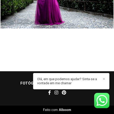
Olá, em que podemos ajudar? Sinta-se a
✕
FOTÓGRAFO JOHN EDGARD
/
CONTATO
vontade em me chamar
Feito com
Alboom