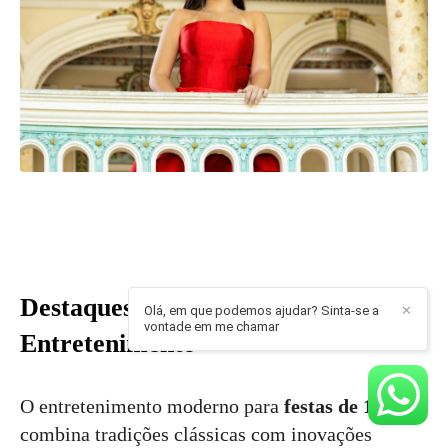
Destaques da Programação e
Olá, em que podemos ajudar? Sinta-se a
✕
vontade em me chamar
Entretenimento
O entretenimento moderno para
festas de 15 anos
combina tradições clássicas com inovações