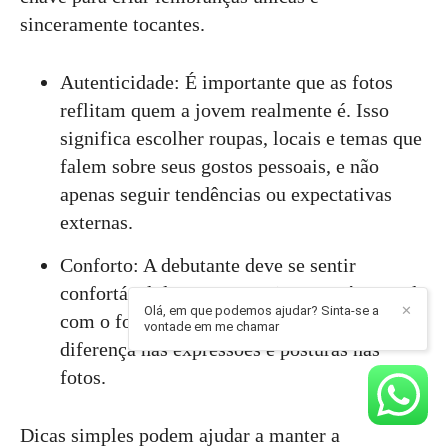
sinceramente tocantes.
Autenticidade: É importante que as fotos
reflitam quem a jovem realmente é. Isso
significa escolher roupas, locais e temas que
falem sobre seus gostos pessoais, e não
apenas seguir tendências ou expectativas
externas.
Conforto: A debutante deve se sentir
confortável durante o ensaio. Estar à vontade
Olá, em que podemos ajudar? Sinta-se a
✕
com o fotógrafo e com a produção faz toda a
vontade em me chamar
diferença nas expressões e posturas nas
fotos.
Dicas simples podem ajudar a manter a