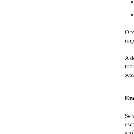
O t
imp
A d
tod
ses
Enc
Se 
esc
aco