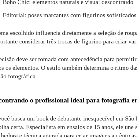
Boho Chic: elementos naturais e visual descontraído
Editorial: poses marcantes com figurinos sofisticados
ema escolhido influencia diretamente a seleção de rou
ortante considerar três trocas de figurino para criar v
ecisão deve ser tomada com antecedência para permiti
os os elementos. O estilo também determina o ritmo das
são fotográfica.
ontrando o profissional ideal para fotografia 
você busca um book de debutante inesquecível em São P
olha certa. Especialista em ensaios de 15 anos, ele une s
lhedora e técnica apurada para criar imagens autênticas 