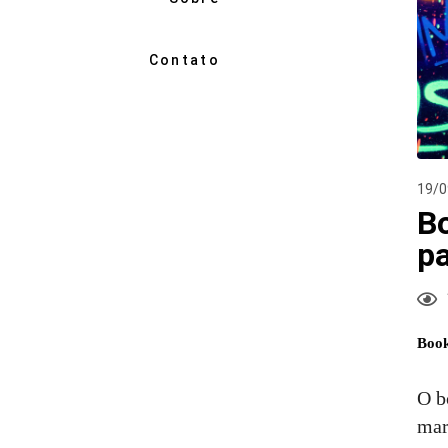
Contato
19/0
B
pa
Book
O b
mar