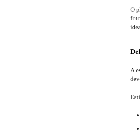
O p
fot
ide
Def
A e
dev
Est