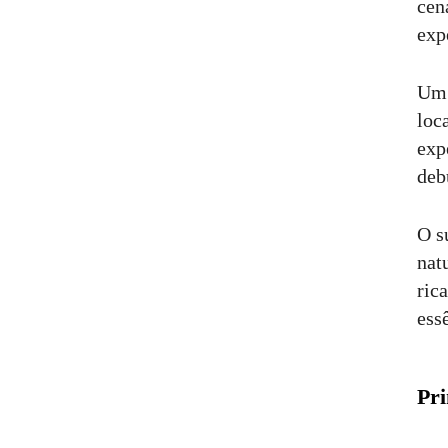
cen
exp
Um 
loc
exp
deb
O s
nat
ric
ess
Pri