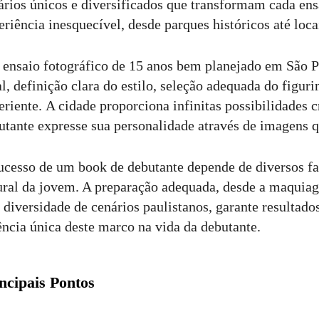
ários únicos e diversificados que transformam cada en
eriência inesquecível, desde parques históricos até loc
ensaio fotográfico de 15 anos bem planejado em São P
al, definição clara do estilo, seleção adequada do figur
eriente. A cidade proporciona infinitas possibilidades c
utante expresse sua personalidade através de imagens q
ucesso de um book de debutante depende de diversos fa
ural da jovem. A preparação adequada, desde a maquia
a diversidade de cenários paulistanos, garante resultado
ência única deste marco na vida da debutante.
ncipais Pontos