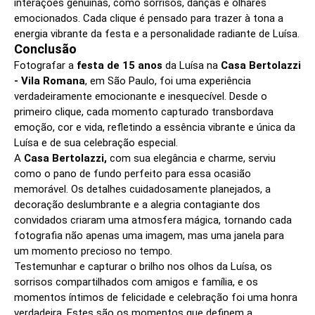
interações genuínas, como sorrisos, danças e olhares
emocionados. Cada clique é pensado para trazer à tona a
energia vibrante da festa e a personalidade radiante de Luísa.
Conclusão
Fotografar a
festa de 15 anos
da Luísa na
Casa Bertolazzi
- Vila Romana
, em São Paulo, foi uma experiência
verdadeiramente emocionante e inesquecível. Desde o
primeiro clique, cada momento capturado transbordava
emoção, cor e vida, refletindo a essência vibrante e única da
Luísa e de sua celebração especial.
A
Casa Bertolazzi,
com sua elegância e charme, serviu
como o pano de fundo perfeito para essa ocasião
memorável. Os detalhes cuidadosamente planejados, a
decoração deslumbrante e a alegria contagiante dos
convidados criaram uma atmosfera mágica, tornando cada
fotografia não apenas uma imagem, mas uma janela para
um momento precioso no tempo.
Testemunhar e capturar o brilho nos olhos da Luísa, os
sorrisos compartilhados com amigos e família, e os
momentos íntimos de felicidade e celebração foi uma honra
verdadeira. Estes são os momentos que definem a