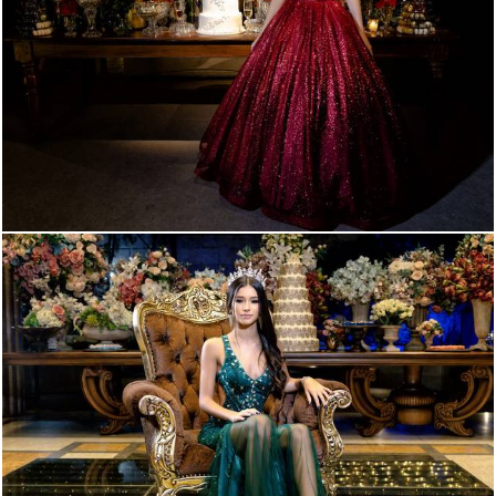
1782
48
1748
44