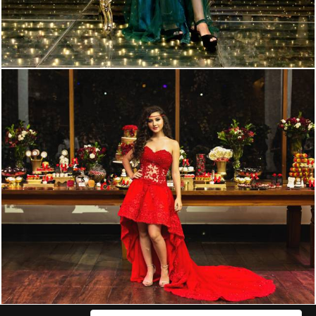
11072
461