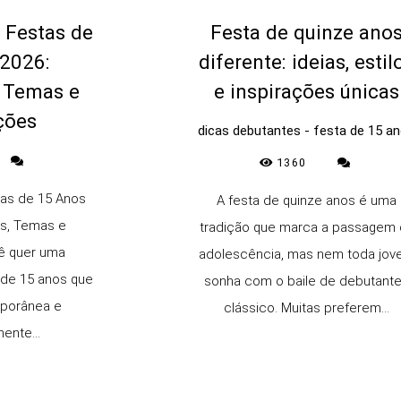
 Festas de
Festa de quinze ano
2026:
diferente: ideias, estil
 Temas e
e inspirações únicas
ções
dicas debutantes - festa de 15 a
1360
as de 15 Anos
A festa de quinze anos é uma
as, Temas e
tradição que marca a passagem 
ê quer uma
adolescência, mas nem toda jo
 de 15 anos que
sonha com o baile de debutant
porânea e
clássico. Muitas preferem...
ente...