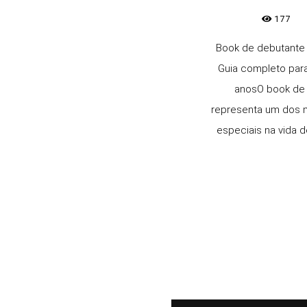
177
Book de debutante
Guia completo par
anosO book de
representa um dos
especiais na vida d