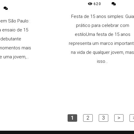
620
Festa de 15 anos simples: Guia
 em São Paulo:
prático para celebrar com
a ensaio de 15
estiloUma festa de 15 anos
 debutante
representa um marco importan
 momentos mais
na vida de qualquer jovem, ma
e uma jovem,...
isso...
1
2
3
>