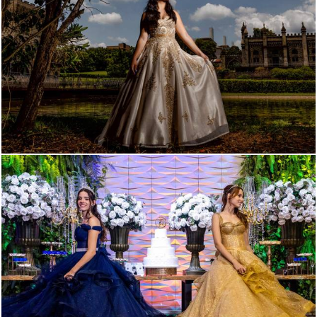
353
0
289
0