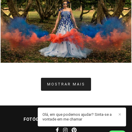
272
0
MOSTRAR MAIS
Olá, em que podemos ajudar? Sinta-se a
✕
FOTÓGRAFO JOHN EDGARD
/
CONTATO
vontade em me chamar