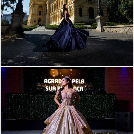
293
0
225
0