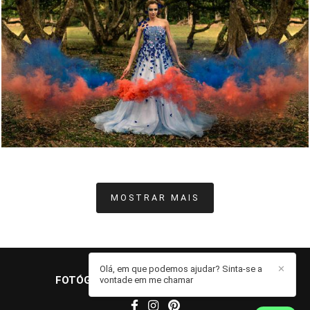
275
0
MOSTRAR MAIS
Olá, em que podemos ajudar? Sinta-se a
✕
FOTÓGRAFO JOHN EDGARD
/
CONTATO
vontade em me chamar