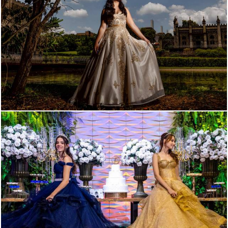
355
0
292
0