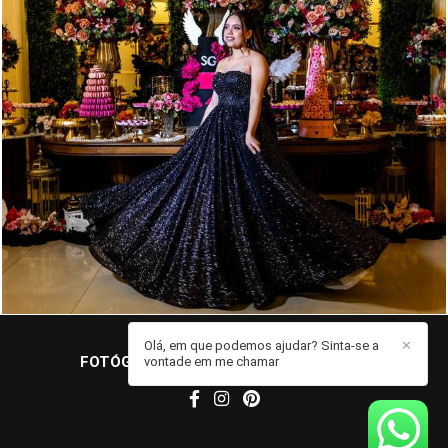
120
0
Olá, em que podemos ajudar? Sinta-se a
✕
FOTÓGRAFO JOHN EDGARD
/
CONTATO
vontade em me chamar