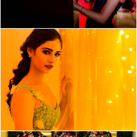
5005
223